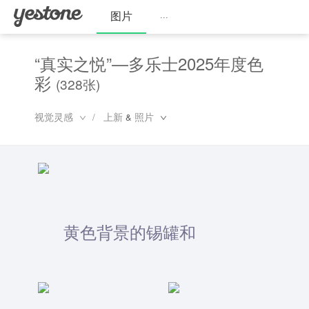
图片
···
“真实之悦”—多乐士2025年度色
彩
(328张)
视觉灵感
上新
照片
/
&