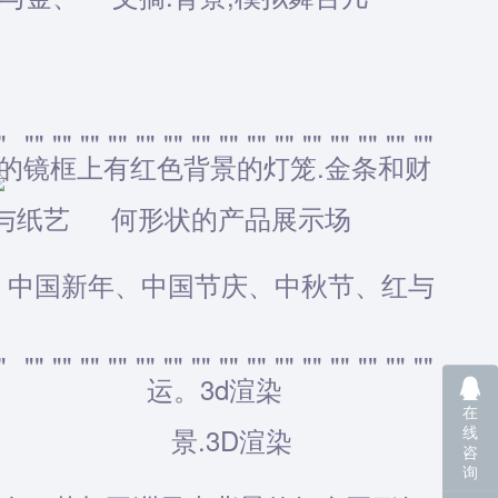
在
线
咨
询