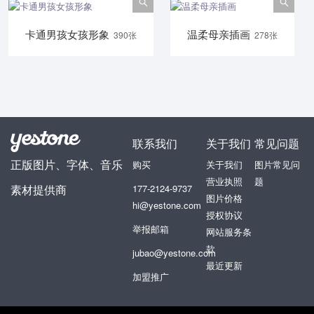
卡通男孩女孩形象
温柔母亲插画
390张
278张
联系我们
关于我们
常见问题
正版图片、字体、音乐
购买
关于我们
图片常见问
营业执照
题
素材提供商
177-2124-9737
图片价格
hi@yestone.com
授权协议
举报邮箱
网站服务条
款
jubao@yestone.com
最近更新
加盟推广