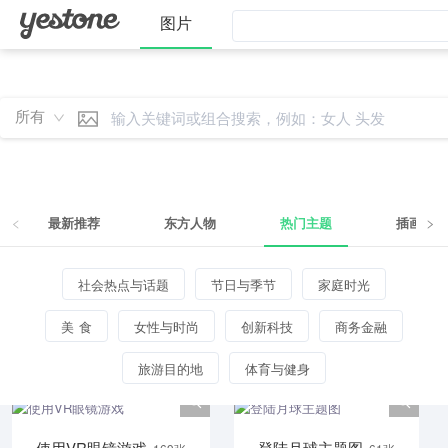
图片
所有
最新推荐
东方人物
热门主题
插画
热门主题
/
创新科技
社会热点与话题
节日与季节
家庭时光
美食
女性与时尚
创新科技
商务金融
赛博朋克风VR虚拟现实体验
78张
旅游目的地
体育与健身
使用VR眼镜游戏
登陆月球主题图