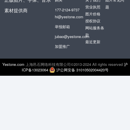
营业执照
题
素材提供商
177-2124-9737
图片价格
hi@yestone.com
授权协议
举报邮箱
网站服务条
款
jubao@yestone.com
最近更新
加盟推广
Yestone.com
上海邑石网络科技有限公司©2013-2024 All rights reserved
沪
ICP备13023064
沪公网安备 31010502004420号