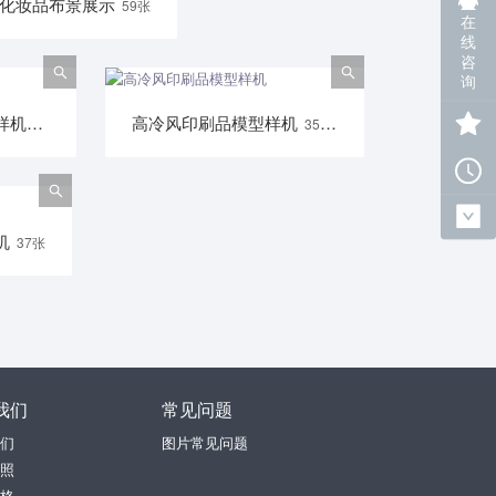
化妆品布景展示
59张
在
线
咨
询
高冷风展台展架模型样机
高冷风印刷品模型样机
400张
354张
机
37张
我们
常见问题
们
图片常见问题
照
格