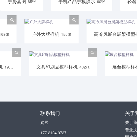
手势套图
手机产品手模演示
轻奢
85张
60张
户外大牌样机
168张
155张
机
文具印刷品模型样机
展台模型样
196张
402张
联系我们
关于
购买
关于我
营业执
177-2124-9737
图片价